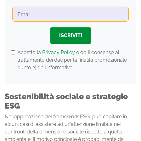
Si
prega
di
lasciare
Accetto la
Privacy Policy
e do il consenso al
vuoto
trattamento dei dati per la finalità promozionale
questo
punto 2) dell’informativa
campo.
Sostenibilità sociale e strategie
ESG
Nell’applicazione del framework ESG, può capitare in
alcuni casi di assistere ad un’attenzione limitata nei
confronti della dimensione sociale rispetto a quella
ambientale. Il motivo principale è probabilmente da